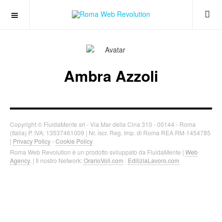
Ambra Azzoli
Copyright © FluidaMente srl - Via Mar della Cina 310 - 00144 - Roma
(Italia) P. IVA: 13537461009 | Nr. iscr. Reg. Imp. di Roma REA RM-1454785
|
Privacy Policy
-
Cookie Policy
Roma Web Revolution è un prodotto sviluppato da FluidaMente |
Web
Agency
. | Il nostro Network:
OrarioVoli.com
·
EdiliziaLavoro.com