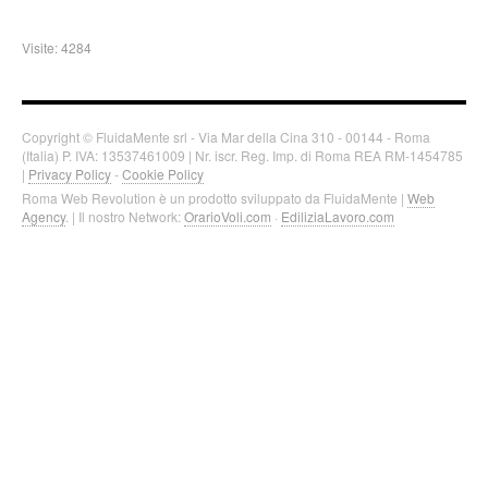
Visite: 4284
Copyright © FluidaMente srl - Via Mar della Cina 310 - 00144 - Roma
(Italia) P. IVA: 13537461009 | Nr. iscr. Reg. Imp. di Roma REA RM-1454785
|
Privacy Policy
-
Cookie Policy
Roma Web Revolution è un prodotto sviluppato da FluidaMente |
Web
Agency
. | Il nostro Network:
OrarioVoli.com
·
EdiliziaLavoro.com