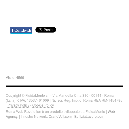
f
Condividi
Visite: 4569
Copyright © FluidaMente srl - Via Mar della Cina 310 - 00144 - Roma
(Italia) P. IVA: 13537461009 | Nr. iscr. Reg. Imp. di Roma REA RM-1454785
|
Privacy Policy
-
Cookie Policy
Roma Web Revolution è un prodotto sviluppato da FluidaMente |
Web
Agency
. | Il nostro Network:
OrarioVoli.com
·
EdiliziaLavoro.com