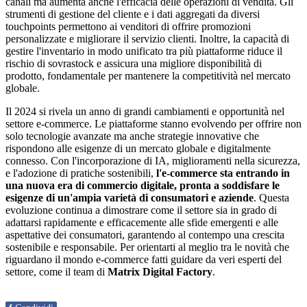
canali ma aumenta anche l'efficacia delle operazioni di vendita. Gli
strumenti di gestione del cliente e i dati aggregati da diversi
touchpoints permettono ai venditori di offrire promozioni
personalizzate e migliorare il servizio clienti. Inoltre, la capacità di
gestire l'inventario in modo unificato tra più piattaforme riduce il
rischio di sovrastock e assicura una migliore disponibilità di
prodotto, fondamentale per mantenere la competitività nel mercato
globale.
Il 2024 si rivela un anno di grandi cambiamenti e opportunità nel
settore e-commerce. Le piattaforme stanno evolvendo per offrire non
solo tecnologie avanzate ma anche strategie innovative che
rispondono alle esigenze di un mercato globale e digitalmente
connesso. Con l'incorporazione di IA, miglioramenti nella sicurezza,
e l'adozione di pratiche sostenibili,
l'e-commerce sta entrando in
una nuova era di commercio digitale, pronta a soddisfare le
esigenze di un'ampia varietà di consumatori e aziende
. Questa
evoluzione continua a dimostrare come il settore sia in grado di
adattarsi rapidamente e efficacemente alle sfide emergenti e alle
aspettative dei consumatori, garantendo al contempo una crescita
sostenibile e responsabile. Per orientarti al meglio tra le novità che
riguardano il mondo e-commerce fatti guidare da veri esperti del
settore, come il team di
Matrix Digital Factory
.