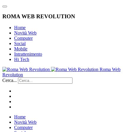
ROMA WEB REVOLUTION
Home
Novità Web
Computer
Social
Mobile
Intrattenimento
Hi Tech
Roma Web
Revolution
Cerca...
Home
Novità Web
Computer