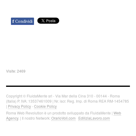
f
Condividi
Visite: 2469
Copyright © FluidaMente srl - Via Mar della Cina 310 - 00144 - Roma
(Italia) P. IVA: 13537461009 | Nr. iscr. Reg. Imp. di Roma REA RM-1454785
|
Privacy Policy
-
Cookie Policy
Roma Web Revolution è un prodotto sviluppato da FluidaMente |
Web
Agency
. | Il nostro Network:
OrarioVoli.com
·
EdiliziaLavoro.com