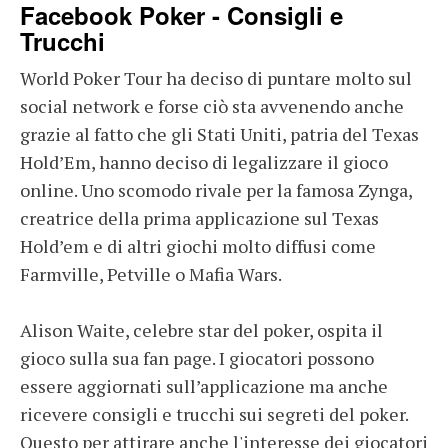
Facebook Poker - Consigli e
Trucchi
World Poker Tour ha deciso di puntare molto sul
social network e forse ciò sta avvenendo anche
grazie al fatto che gli Stati Uniti, patria del Texas
Hold’Em, hanno deciso di legalizzare il gioco
online. Uno scomodo rivale per la famosa Zynga,
creatrice della prima applicazione sul Texas
Hold’em e di altri giochi molto diffusi come
Farmville, Petville o Mafia Wars.
Alison Waite, celebre star del poker, ospita il
gioco sulla sua fan page. I giocatori possono
essere aggiornati sull’applicazione ma anche
ricevere consigli e trucchi sui segreti del poker.
Questo per attirare anche l'interesse dei giocatori