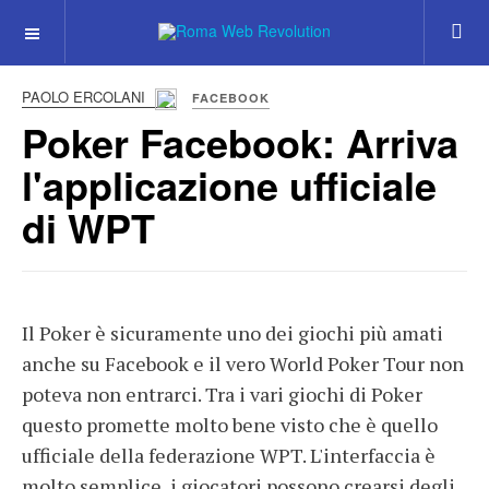
PAOLO ERCOLANI
FACEBOOK
Poker Facebook: Arriva
l'applicazione ufficiale
di WPT
Il Poker è sicuramente uno dei giochi più amati
anche su Facebook e il vero World Poker Tour non
poteva non entrarci. Tra i vari giochi di Poker
questo promette molto bene visto che è quello
ufficiale della federazione WPT. L'interfaccia è
molto semplice, i giocatori possono crearsi degli