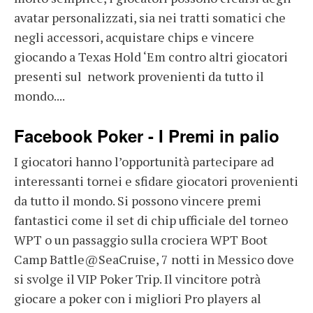
avatar personalizzati, sia nei tratti somatici che
negli accessori, acquistare chips e vincere
giocando a Texas Hold ‘Em contro altri giocatori
presenti sul network provenienti da tutto il
mondo....
Facebook Poker - I Premi in palio
I giocatori hanno l’opportunità partecipare ad
interessanti tornei e sfidare giocatori provenienti
da tutto il mondo. Si possono vincere premi
fantastici come il set di chip ufficiale del torneo
WPT o un passaggio sulla crociera WPT Boot
Camp Battle@SeaCruise, 7 notti in Messico dove
si svolge il VIP Poker Trip. Il vincitore potrà
giocare a poker con i migliori Pro players al