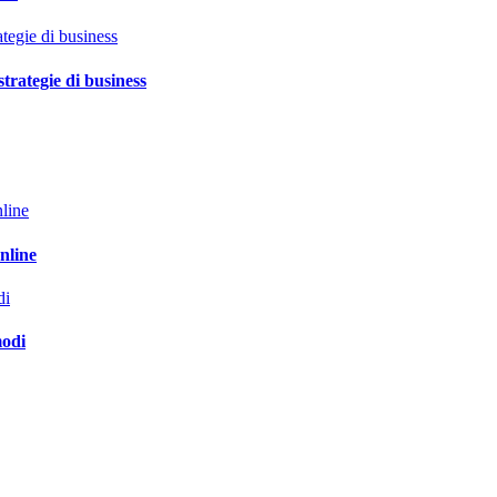
trategie di business
nline
modi