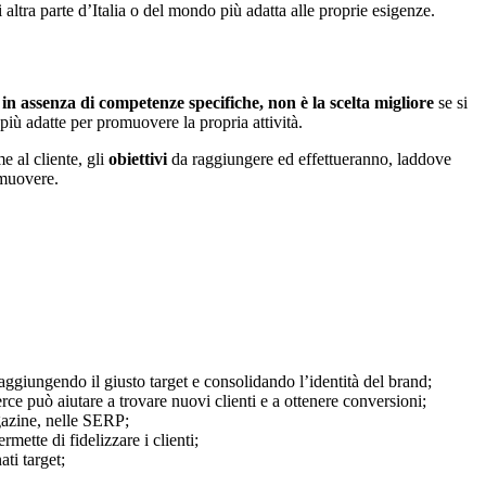
 altra parte d’Italia o del mondo più adatta alle proprie esigenze.
e, in assenza di competenze specifiche, non è la scelta migliore
se si
e più adatte per promuovere la propria attività.
e al cliente, gli
obiettivi
da raggiungere ed effettueranno, laddove
omuovere.
raggiungendo il giusto target e consolidando l’identità del brand;
rce può aiutare a trovare nuovi clienti e a ottenere conversioni;
gazine, nelle SERP;
rmette di fidelizzare i clienti;
ati target;