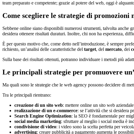
team preparato e competente; grazie al potere del web, oggi è alquant
Come scegliere le strategie di promozioni 
Sebbene online siano disponibili numerosi strumenti, talvolta anche gra
desidera ottenere risultati duraturi. Inoltre, chi non ha esperienza, diffi
È per questo motivo che, come detto nell’introduzione, è sempre preferib
richiesto, un’analisi delle caratteristiche del
target
, del
mercato
, dei
c
Sulla base dei risultati ottenuti, potranno individuare i metodi più adat
Le principali strategie per promuovere un’
Ma quali sono le strategie che le web agency possono decidere di mett
Tra le principali rientrano:
creazione di un sito web
: mettere online un sito web aziendale 
realizzazione di un e-commerce
: se l’attività che si desidera
Search Engine Optimization
: la SEO è fondamentale per migl
social media marketing
: sfruttare al meglio i social media è in
condivisione di video
: i video sono la scelta perfetta per veico
advertising
: creare pubblicità a pagamento aumenta le possibilità