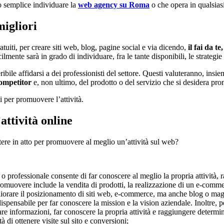
o semplice individuare la
web agency su Roma
o che opera in qualsiasi
migliori
tuiti, per creare siti web, blog, pagine social e via dicendo,
il fai da t
cilmente sarà in grado di individuare, fra le tante disponibili, le strategi
ile affidarsi a dei professionisti del settore. Questi valuteranno, insiem
ompetitor
e, non ultimo, del prodotto o del servizio che si desidera pr
ti per promuovere l’attività.
attività online
ere in atto per promuovere al meglio un’attività sul web?
o professionale consente di far conoscere al meglio la propria attività, 
 promuovere include la vendita di prodotti, la realizzazione di un e-comme
iorare il posizionamento di siti web, e-commerce, ma anche blog o ma
dispensabile per far conoscere la mission e la vision aziendale. Inoltre, pe
lare informazioni, far conoscere la propria attività e raggiungere determin
 di ottenere visite sul sito e conversioni;