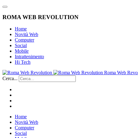
ROMA WEB REVOLUTION
Home
Novità Web
Computer
Social
Mobile
Intrattenimento
Hi Tech
Roma Web Revol
Cerca...
Home
Novità Web
Computer
Social