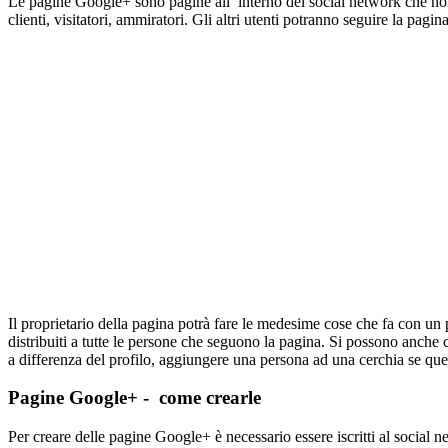
Le pagine Google+ sono pagine all’ interno del social network che non
clienti, visitatori, ammiratori. Gli altri utenti potranno seguire la p
Il proprietario della pagina potrà fare le medesime cose che fa con un 
distribuiti a tutte le persone che seguono la pagina. Si possono anche 
a differenza del profilo, aggiungere una persona ad una cerchia se que
Pagine Google+ - come crearle
Per creare delle pagine Google+ è necessario essere iscritti al social 