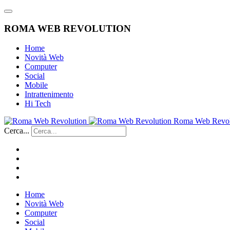
ROMA WEB REVOLUTION
Home
Novità Web
Computer
Social
Mobile
Intrattenimento
Hi Tech
Roma Web Revol
Cerca...
Home
Novità Web
Computer
Social