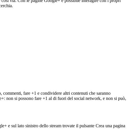
osì via. Con le pagine Google+ è possibile interagire con i propri
cerchia.
to, commenti, fare +1 e condividere altri contenuti che saranno
e+: non si possono fare +1 al di fuori del social network, e non si può,
le+ e sul lato sinistro dello stream trovate il pulsante Crea una pagina