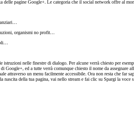
za delle pagine Google+. Le categoria che il social network offre al m
inanziari…
ituzioni, organismi no profit…
coli…
 istruzioni nelle finestre di dialogo. Per alcune verrà chiesto per esempio 
a di Google+, ed a tutte verrà comunque chiesto il nome da assegnare all
le attraverso un menu facilmente accessibile. Ora non resta che far sap
ascita della tua pagina, vai nello stream e fai clic su Spargi la voce su