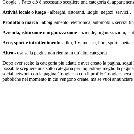
Google+. Fatto ciò è necessario scegliere una categoria di appartenen
Attività locale o luogo
- alberghi, ristoranti, luoghi, negozi, servizi…
Prodotto o marca
- abbigliamento, elettronica, automobili, servizi f
Azienda, istituzione o organizzazione
- aziende, organizzazioni, ist
Arte, sport e intrattenimento
- film, TV, musica, libri, sport, spetta
Altro
- usa se la pagina non rientra in un’altra categoria
Dopo aver scelto la categoria più adatta e aver creato la pagina, segui le
possibile scegliere una sotto categoria per inquadrare meglio la pagin
social network con la pagina Google+ o con il profilo Google+ persona
pubbliche nel momento in cui vengono create, ma se vuoi annunciare la n