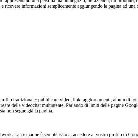
 rappresentano una persona ma un negozio, un’azienda, un prodotto, e c
agina e ricevere informazioni semplicemente aggiungendo la pagina ad una 
profilo tradizionale: pubblicare video, link, aggiornamenti, album di fo
creare delle videochat multiutente. Parlando di limiti delle pagine Googl
sta non segue già la pagina.
network. La creazione è semplicissima: accedere al vostro profilo di Goog