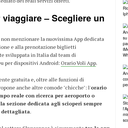
diato dei reali servizi offerti.
 viaggiare – Scegliere un
non menzionare la nuovissima App dedicata
one e alla prenotazione biglietti
 sviluppata in Italia dal team di
u per dispositivi Android:
Orario Voli App
.
ente gratuita e, oltre alle funzioni di
propone anche altre comode "chicche": l'
orario
empo reale con ricerca per aeroporto o
e
la sezione dedicata agli scioperi sempre
 dettagliata
.
el settore
Skyscanner
è sicuramente
tra le app