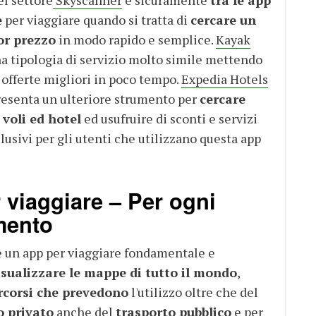
e
per viaggiare quando si tratta di
cercare un
or prezzo
in modo rapido e semplice.
Kayak
a tipologia di servizio molto simile mettendo
 offerte migliori in poco tempo.
Expedia Hotels
resenta un ulteriore strumento per
cercare
voli ed hotel
ed usufruire di sconti e servizi
clusivi per gli utenti che utilizzano questa app
 viaggiare – Per ogni
mento
 un app per viaggiare fondamentale e
isualizzare le mappe di tutto il mondo
,
rcorsi che prevedono
l'utilizzo oltre che del
 privato
anche del
trasporto pubblico
e per