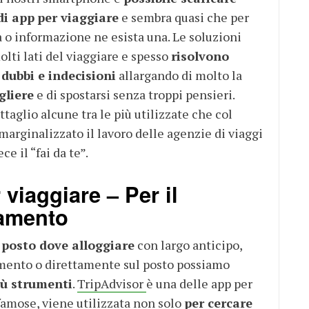
di app
per viaggiare
e sembra quasi che per
 o informazione ne esista una. Le soluzioni
lti lati del viaggiare e spesso
risolvono
dubbi e indecisioni
allargando di molto la
gliere
e di spostarsi senza troppi pensieri.
taglio alcune tra le più utilizzate che col
rginalizzato il lavoro delle agenzie di viaggi
e il “fai da te”.
viaggiare – Per il
amento
 posto dove alloggiare
con largo anticipo,
mento o direttamente sul posto possiamo
iù strumenti
.
TripAdvisor
è una delle app per
famose, viene utilizzata non solo
per cercare