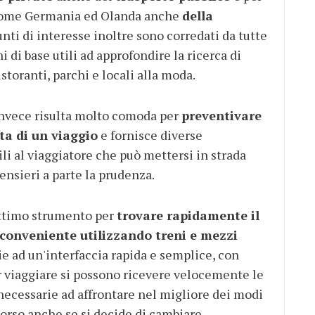
 come Germania ed Olanda anche
della
punti di interesse inoltre sono corredati da tutte
i di base utili ad approfondire la ricerca di
toranti, parchi e locali alla moda.
nvece risulta molto comoda per
preventivare
ta di un viaggio
e fornisce diverse
ili al viaggiatore che può mettersi in strada
ensieri a parte la prudenza.
ttimo strumento per
trovare rapidamente il
 conveniente utilizzando treni e mezzi
zie ad un'interfaccia rapida e semplice, con
r viaggiare si possono ricevere velocemente le
necessarie ad affrontare nel migliore dei modi
corso anche se si decide di cambiare