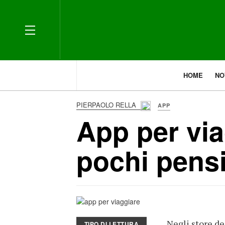
HOME
NO
PIERPAOLO RELLA
APP
App per via
pochi pensi
Negli store d
TIPO DI LETTURA