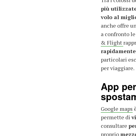
più utilizzat
volo al migli
anche offre un
a confronto le
& Flight
rapp
rapidamente 
particolari es
per viaggiare.
App per
sposta
Google maps
è
permette di
v
consultare
pe
proprio
mezzo