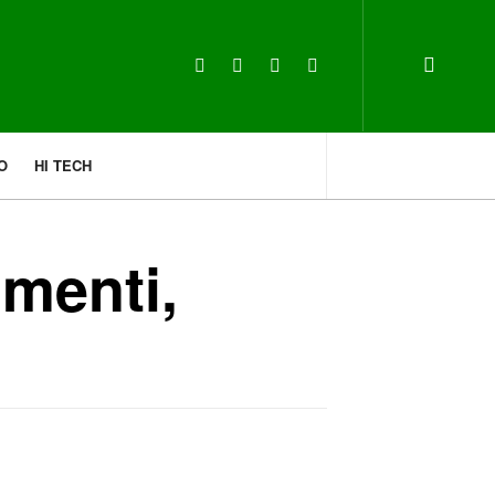
O
HI TECH
umenti,