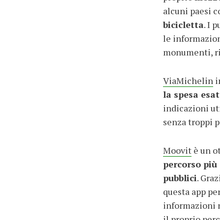
alcuni paesi
bicicletta
. I 
le informazion
monumenti, ris
ViaMichelin
i
la spesa esat
indicazioni ut
senza troppi p
Moovit
è un o
percorso più
pubblici
. Gra
questa app pe
informazioni 
il proprio per