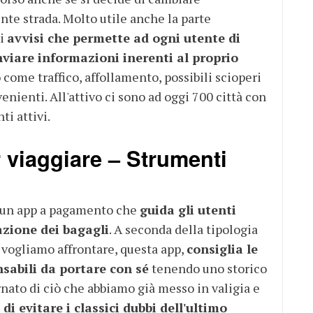
te strada. Molto utile anche la parte
li
avvisi che permette ad ogni utente di
nviare informazioni inerenti al proprio
o
come traffico, affollamento, possibili scioperi
venienti. All'attivo ci sono ad oggi 700 città con
ti attivi.
 viaggiare – Strumenti
un app a pagamento che
guida gli utenti
azione dei bagagli
. A seconda della tipologia
 vogliamo affrontare, questa app,
consiglia le
sabili da portare con sé
tenendo uno storico
ato di ciò che abbiamo già messo in valigia e
di evitare i classici dubbi dell'ultimo