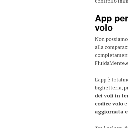
controllo imme
App per
volo
Non possiamo 
alla comparazi
completamente
FluidaMente.e
L'app è totalm
biglietteria, 
dei voli in t
codice volo
aggiornata e
Tra i colossi d