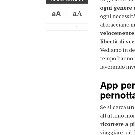
ogni genere 
aA
aA
ogni necessità
abbracciano mo
velocemente 
libertà di sce
Vediamo in det
tempo hanno ma
favorendo invec
App per 
pernott
Se si cerca
un
all'ultimo mo
ricorrere a p
viaggiare più 