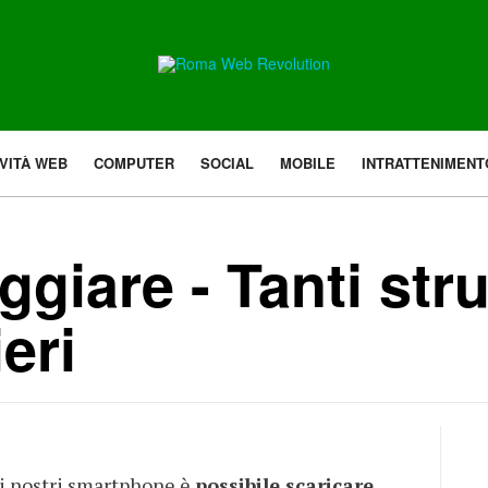
VITÀ WEB
COMPUTER
SOCIAL
MOBILE
INTRATTENIMENT
ggiare - Tanti str
eri
ei nostri smartphone è
possibile scaricare