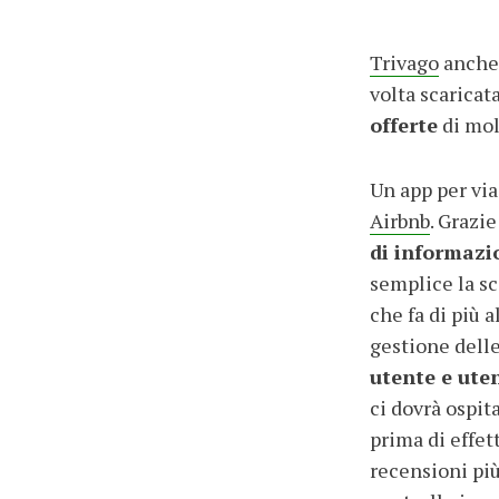
Trivago
anche 
volta scaricat
offerte
di mol
Un app per via
Airbnb
. Grazi
di informazi
semplice la sc
che fa di più a
gestione dell
utente e ute
ci dovrà ospit
prima di effet
recensioni pi