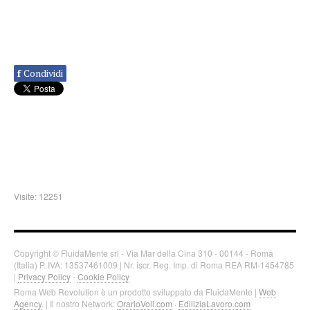
f
Condividi
Visite: 12251
Copyright © FluidaMente srl - Via Mar della Cina 310 - 00144 - Roma
(Italia) P. IVA: 13537461009 | Nr. iscr. Reg. Imp. di Roma REA RM-1454785
|
Privacy Policy
-
Cookie Policy
Roma Web Revolution è un prodotto sviluppato da FluidaMente |
Web
Agency
. | Il nostro Network:
OrarioVoli.com
·
EdiliziaLavoro.com