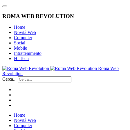
ROMA WEB REVOLUTION
Home
Novità Web
Computer
Social
Mobile
Intrattenimento
Hi Tech
Roma Web
Revolution
Cerca...
Home
Novità Web
Computer