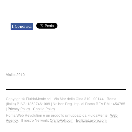
f
Condividi
Visite: 2910
Copyright © FluidaMente srl - Via Mar della Cina 310 - 00144 - Roma
(Italia) P. IVA: 13537461009 | Nr. iscr. Reg. Imp. di Roma REA RM-1454785
|
Privacy Policy
-
Cookie Policy
Roma Web Revolution è un prodotto sviluppato da FluidaMente |
Web
Agency
. | Il nostro Network:
OrarioVoli.com
·
EdiliziaLavoro.com